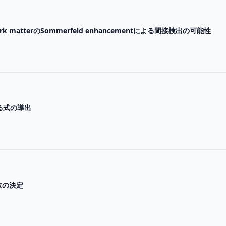
ark matterのSommerfeld enhancementによる間接検出の可能性
測る式の導出
数の決定