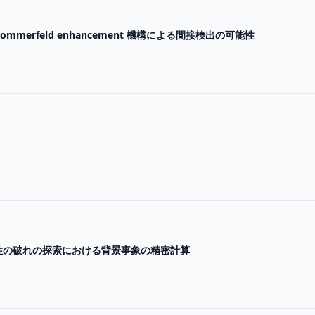
r の Sommerfeld enhancement 機構による間接検出の可能性
性の破れの探索における背景事象の精密計算