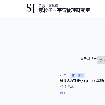
佐藤・廣島研
素粒子・宇宙物理研究室
カテゴリー
2021
修士論文
繰り込み可能な Lµ − Lτ 模型によ
粕谷 竜太
PDF