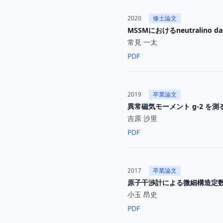
2020
修士論文
MSSMにおけるneutralino d
常見 一太
PDF
2019
卒業論文
異常磁気モーメント g-2 を
吉原 沙里
PDF
2017
卒業論文
原子干渉計による微細構造定
小玉 昂史
PDF