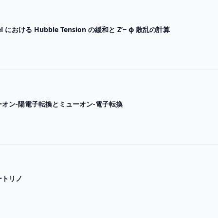
l における Hubble Tension の緩和と Z’− ϕ 散乱の計算
オン-陽電子転換とミューオン-電子転換
ートリノ