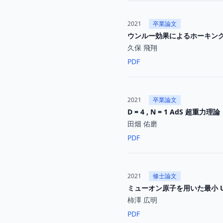
2021
卒業論文
ウンルー効果によるホーキン
久保 飛翔
PDF
2021
卒業論文
D = 4 , N = 1 AdS 超重力理論
田畑 佑磨
PDF
2021
修士論文
ミューオン原子を用いた最小 U(
柿澤 広明
PDF