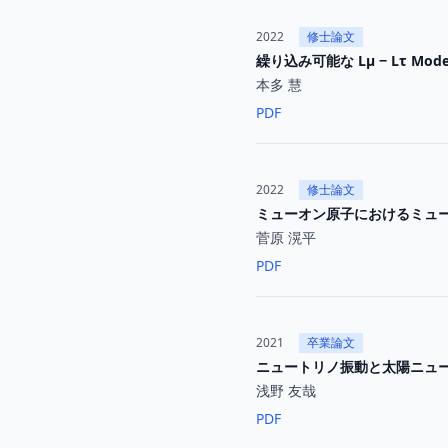
2022
修士論文
繰り込み可能な Lµ − Lτ Mode
本多 慧
PDF
2022
修士論文
ミューオン原子におけるミュー
菅原 滉平
PDF
2021
卒業論文
ニュートリノ振動と太陽ニュ
浅野 友哉
PDF