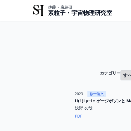
佐藤・廣島研
素粒子・宇宙物理研究室
カテゴリー
2023
修士論文
U(1)Lµ−Lτ ゲージボソンと Maj
浅野 友哉
PDF