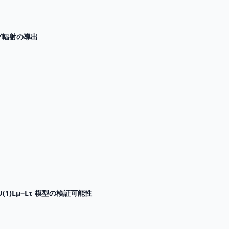
グ輻射の導出
1)Lµ−Lτ 模型の検証可能性