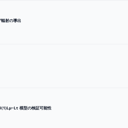
グ輻射の導出
1)Lµ−Lτ 模型の検証可能性