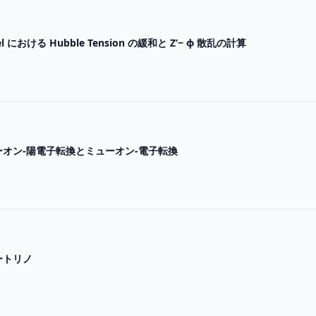
l における Hubble Tension の緩和と Z’− ϕ 散乱の計算
オン-陽電子転換とミューオン-電子転換
ートリノ