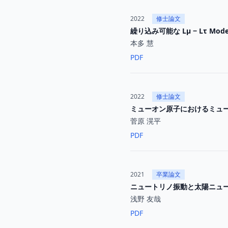
2022
修士論文
繰り込み可能な Lµ − Lτ Mode
本多 慧
PDF
2022
修士論文
ミューオン原子におけるミュー
菅原 滉平
PDF
2021
卒業論文
ニュートリノ振動と太陽ニュ
浅野 友哉
PDF