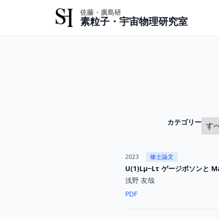
佐藤・廣島研
素粒子・宇宙物理研究室
カテゴリー
2023
修士論文
U(1)Lµ−Lτ ゲージボソンと Maj
浅野 友哉
PDF