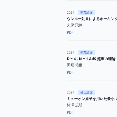
2021
卒業論文
ウンルー効果によるホーキン
久保 飛翔
PDF
2021
卒業論文
D = 4 , N = 1 AdS 超重力理論
田畑 佑磨
PDF
2021
修士論文
ミューオン原子を用いた最小 U(
柿澤 広明
PDF